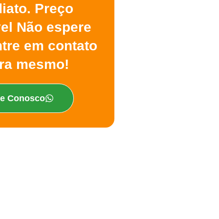
iato. Preço
vel Não espere
ntre em contato
ra mesmo!
le Conosco