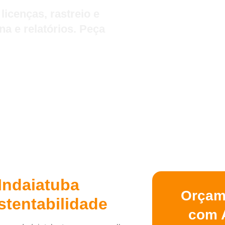
licenças, rastreio e
na e relatórios. Peça
Indaiatuba
Orçam
ustentabilidade
com 