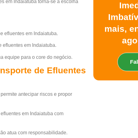
es em Indaiatuba torna-se a escolha
Imed
Imbatí
mais, e
e efluentes em Indaiatuba.
ago
 efluentes em Indaiatuba.
sua equipe para o core do negócio.
Fa
nsporte de Efluentes
permite antecipar riscos e propor
 efluentes em Indaiatuba com
ção atua com responsabilidade.