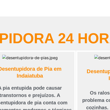
PIDORA 24 HO
Desentupidora de Pia em
Desentup
Indaiatuba
A pia entupida pode causar
Os ralo
transtornos e prejuízos. A
problema c
entupidora de pia conta com
cozinhas.
pamentos modernos e técnicas