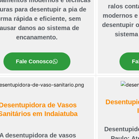
ralos con
uras para desentupir a pia de
modernos e 
orma rápida e eficiente, sem
desentupir o
ausar danos ao sistema de
sistema
encanamento.
Fale Conosco
Fa
Desentupi
Desentupidora de Vasos
Sanitários em Indaiatuba
Desentupid
A desentupidora de vasos
Paulo: A