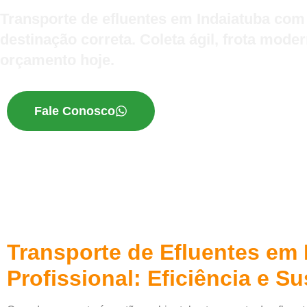
Transporte de efluentes em Indaiatuba com 
destinação correta. Coleta ágil, frota moder
orçamento hoje.
Fale Conosco
Transporte de Efluentes em 
Profissional: Eficiência e S