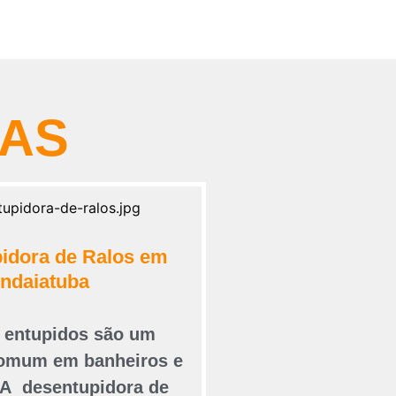
RAS
idora de Ralos em
Indaiatuba
s entupidos são um
omum em banheiros e
 A desentupidora de