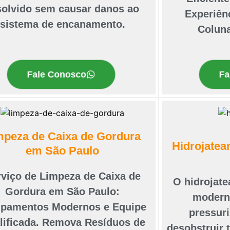
solvido sem causar danos ao
Experiên
sistema de encanamento.
Colun
Fale Conosco
Fa
mpeza de Caixa de Gordura
Hidrojate
em São Paulo
rviço de Limpeza de Caixa de
O hidrojat
Gordura em São Paulo:
moderna
ipamentos Modernos e Equipe
pressuri
lificada. Remova Resíduos de
desobstruir