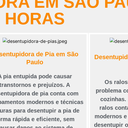
RA EM SÃO PA
HORAS
sentupidora de Pia em São
Desentupid
Paulo
A pia entupida pode causar
Os ralo
transtornos e prejuízos. A
problema c
entupidora de pia conta com
cozinhas.
pamentos modernos e técnicas
ralos con
uras para desentupir a pia de
modernos e 
orma rápida e eficiente, sem
desentupir o
ausar danos ao sistema de