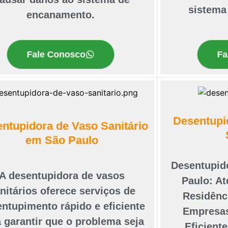
sistema
encanamento.
Fale Conosco
Fa
Desentupi
ntupidora de Vaso Sanitário
em São Paulo
Desentupid
A desentupidora de vasos
Paulo: A
nitários oferece serviços de
Residênc
ntupimento rápido e eficiente
Empresas
 garantir que o problema seja
Eficient