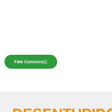
Problemas com entupimento? Chame agor
desentupidora em São Paulo
e resolva seu
rápida e eficiente! Ligue já e agende seu a
que um entupimento cause transtornos em s
com a expertise da nossa desentupidora.
Fale Conosco