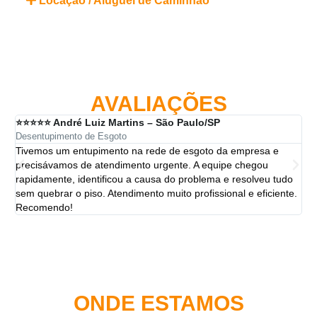
Locação / Aluguel de Caminhão
AVALIAÇÕES
⭐⭐⭐⭐⭐ André Luiz Martins – São Paulo/SP
⭐⭐
Desentupimento de Esgoto
Des
Tivemos um entupimento na rede de esgoto da empresa e
A 
precisávamos de atendimento urgente. A equipe chegou
ten
rapidamente, identificou a causa do problema e resolveu tudo
ut
sem quebrar o piso. Atendimento muito profissional e eficiente.
per
Recomendo!
ONDE ESTAMOS