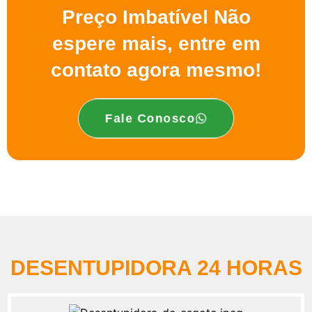
Preço Imbatível Não
espere mais, entre em
contato agora mesmo!
Fale Conosco
DESENTUPIDORA 24 HORAS