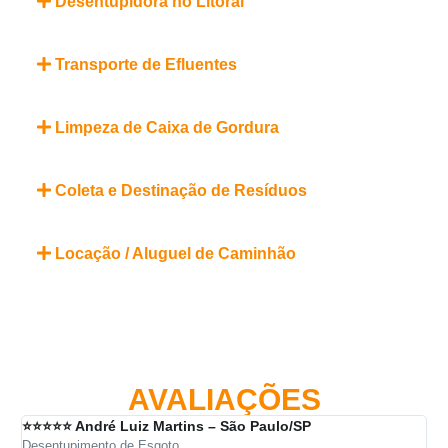
Desentupidora no Litoral
Transporte de Efluentes
Limpeza de Caixa de Gordura
Coleta e Destinação de Resíduos
Locação / Aluguel de Caminhão
AVALIAÇÕES
⭐⭐⭐⭐⭐ André Luiz Martins – São Paulo/SP
⭐⭐
Desentupimento de Esgoto
Des