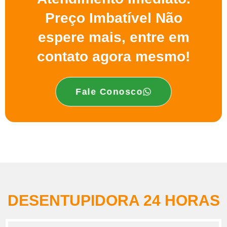
Preço Imbatível Não
espere mais, entre em
contato agora mesmo!
Fale Conosco
DESENTUPIDORA 24 HORAS