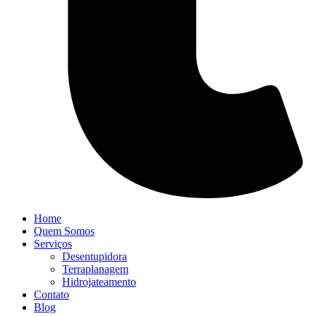
Home
Quem Somos
Serviços
Desentupidora
Terraplanagem
Hidrojateamento
Contato
Blog