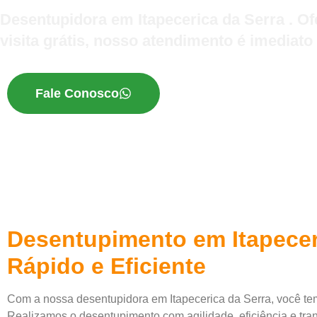
Desentupidora em Itapecerica da Serra . 
visita grátis, nosso atendimento é imediato
Fale Conosco
Desentupimento em Itapecer
Rápido e Eficiente
Com a nossa desentupidora em Itapecerica da Serra, você tem
Realizamos o desentupimento com agilidade, eficiência e tra