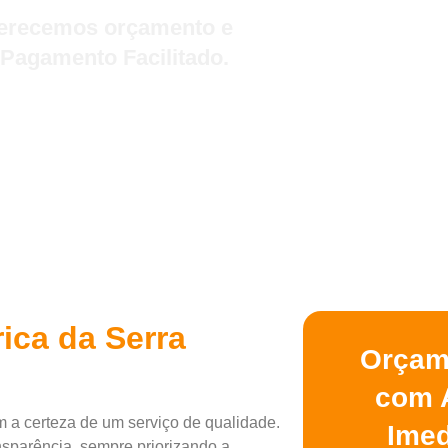
Oferecemos orçamento e
 Pagamento Facilitado.
ica da Serra
Orçam
com 
 a certeza de um serviço de qualidade.
Imed
nsparência, sempre priorizando a