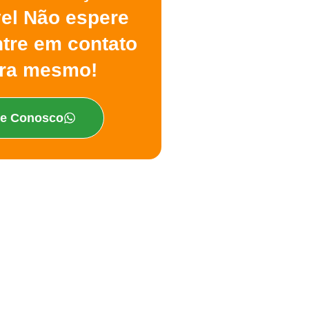
vel Não espere
ntre em contato
ra mesmo!
le Conosco