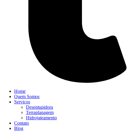
Home
Quem Somos
Serviços
Desentupidora
Terraplanagem
Hidrojateamento
Contato
Blog