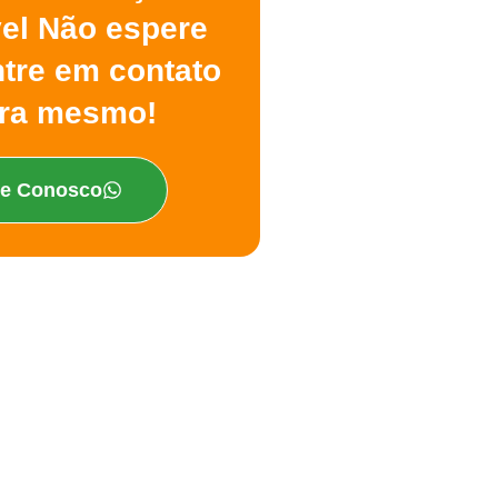
vel Não espere
ntre em contato
ra mesmo!
le Conosco