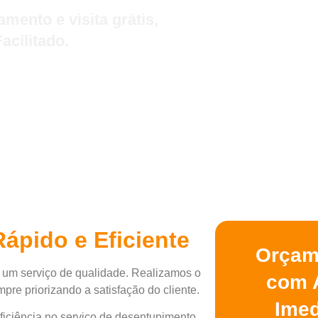
ento e visita grátis,
cilitado.
ápido e Eficiente
Orçam
 um serviço de qualidade. Realizamos o
com 
pre priorizando a satisfação do cliente.
Imed
ficiência no serviço de desentupimento.