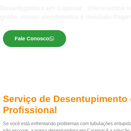
Desentupidora em Cajamar . Oferecemos or
grátis, nosso atendimento é imediato Pagam
Fale Conosco
Serviço de Desentupimento
Profissional
Se você está enfrentando problemas com tubulações entupida
não escoam, a nossa desentupidora em Cajamar é a solução 