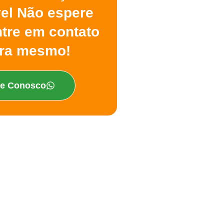
vel Não espere
ntre em contato
ra mesmo!
le Conosco