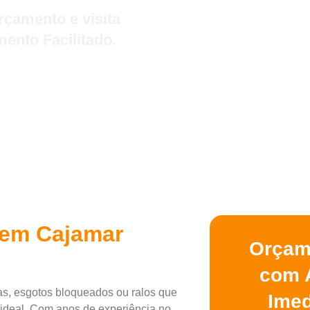
çamento e visita
ento Facilitado.
 em Cajamar
Orçam
com 
s, esgotos bloqueados ou ralos que
Imed
ideal. Com anos de experiência no