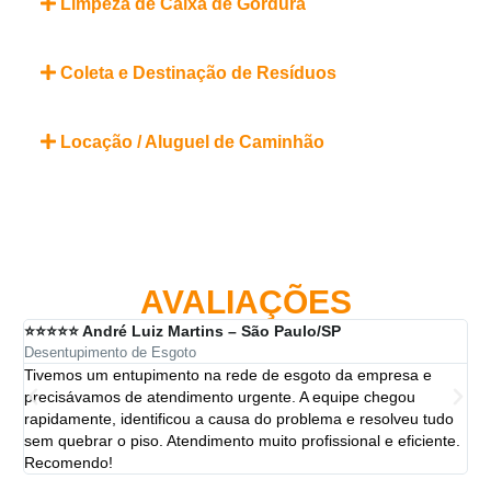
Limpeza de Caixa de Gordura
Coleta e Destinação de Resíduos
Locação / Aluguel de Caminhão
AVALIAÇÕES
⭐⭐⭐⭐⭐ André Luiz Martins – São Paulo/SP
⭐⭐
Desentupimento de Esgoto
Des
Tivemos um entupimento na rede de esgoto da empresa e
A 
precisávamos de atendimento urgente. A equipe chegou
ten
rapidamente, identificou a causa do problema e resolveu tudo
ut
sem quebrar o piso. Atendimento muito profissional e eficiente.
per
Recomendo!