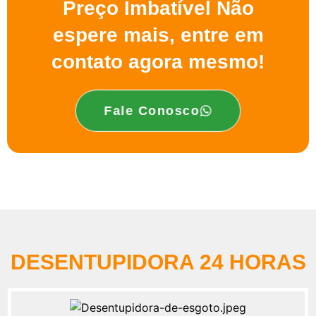
Preço Imbatível Não
espere mais, entre em
contato agora mesmo!
Fale Conosco
DESENTUPIDORA 24 HORAS