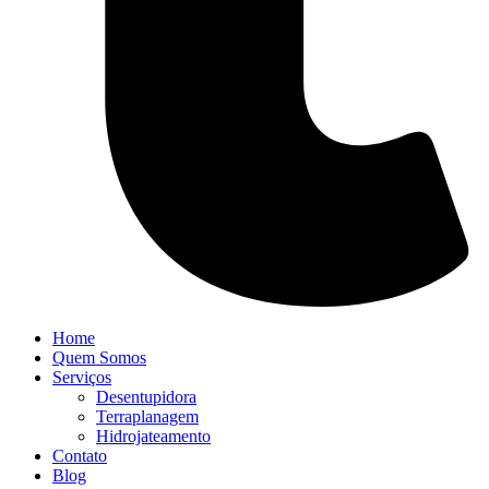
Home
Quem Somos
Serviços
Desentupidora
Terraplanagem
Hidrojateamento
Contato
Blog