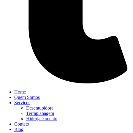
Home
Quem Somos
Serviços
Desentupidora
Terraplanagem
Hidrojateamento
Contato
Blog