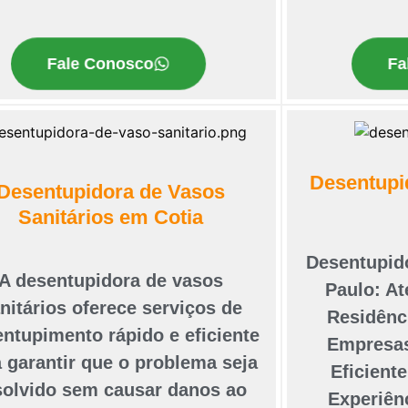
Fa
Fale Conosco
Desentupi
Desentupidora de Vasos
Sanitários em Cotia
Desentupid
A desentupidora de vasos
Paulo: A
nitários oferece serviços de
Residênc
ntupimento rápido e eficiente
Empresas
 garantir que o problema seja
Eficient
solvido sem causar danos ao
Experiên