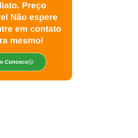
iato. Preço
vel Não espere
ntre em contato
ra mesmo!
le Conosco