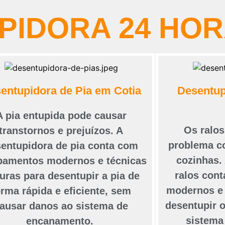
PIDORA 24 HO
entupidora de Pia em Cotia
Desentup
A pia entupida pode causar
Os ralo
transtornos e prejuízos. A
problema c
entupidora de pia conta com
cozinhas.
pamentos modernos e técnicas
ralos con
uras para desentupir a pia de
modernos e 
orma rápida e eficiente, sem
desentupir o
ausar danos ao sistema de
sistema
encanamento.