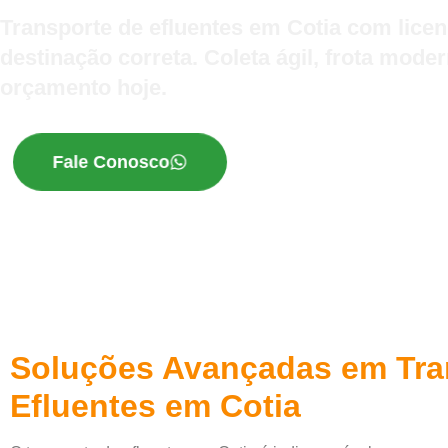
Transporte de efluentes em Cotia com licenç
destinação correta. Coleta ágil, frota moder
orçamento hoje.
Fale Conosco
Soluções Avançadas em Tra
Efluentes em Cotia