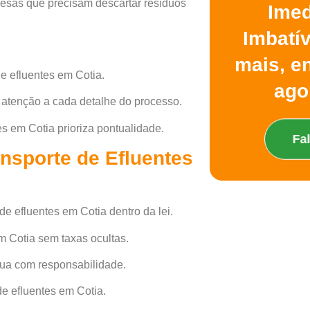
resas que precisam descartar resíduos
Imed
Imbatí
mais, e
e efluentes em Cotia.
ago
a atenção a cada detalhe do processo.
es em Cotia prioriza pontualidade.
Fa
nsporte de Efluentes
de efluentes em Cotia dentro da lei.
m Cotia sem taxas ocultas.
tua com responsabilidade.
e efluentes em Cotia.