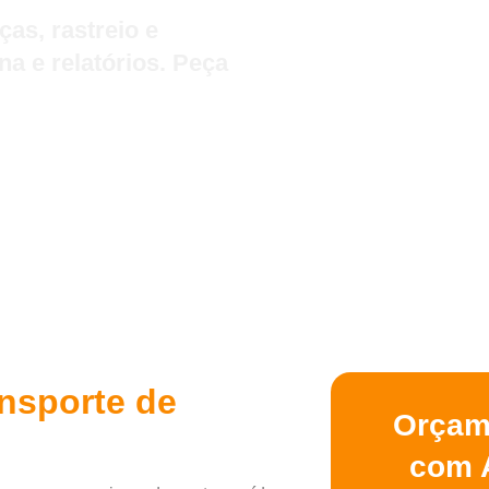
as, rastreio e
na e relatórios. Peça
nsporte de
Orçam
com 