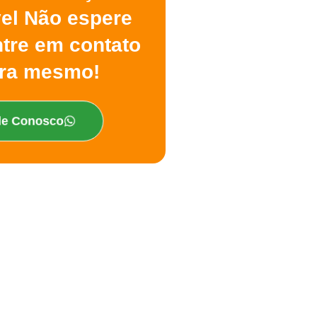
vel Não espere
ntre em contato
ra mesmo!
le Conosco