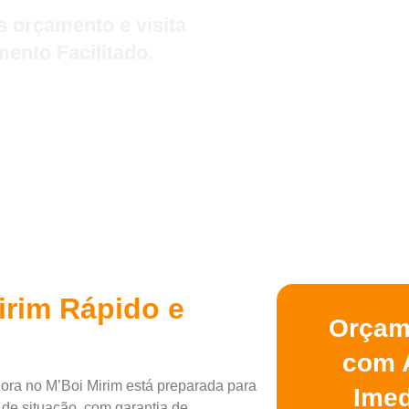
 orçamento e visita
ento Facilitado.
rim Rápido e
Orçam
com 
ora no M’Boi Mirim está preparada para
Imed
 de situação, com garantia de