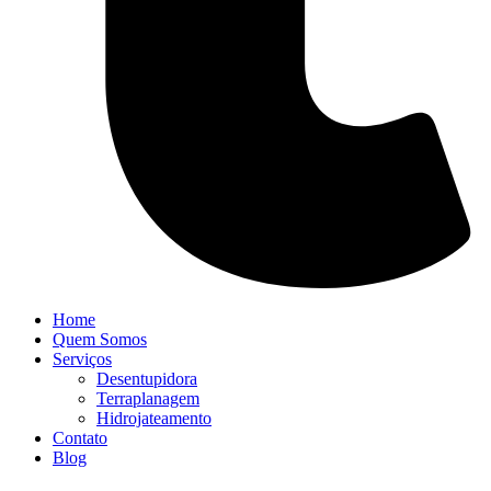
Home
Quem Somos
Serviços
Desentupidora
Terraplanagem
Hidrojateamento
Contato
Blog