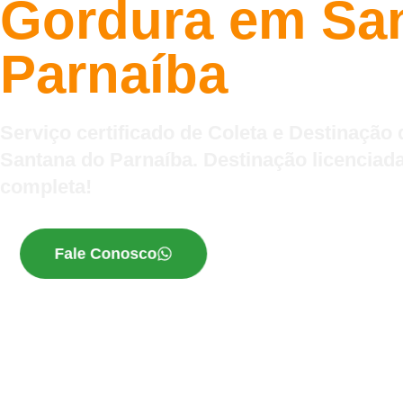
Gordura em Sa
Parnaíba
Serviço certificado de Coleta e Destinação
Santana do Parnaíba. Destinação licencia
completa!
Fale Conosco