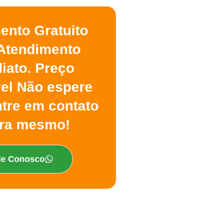
ento Gratuito
Atendimento
iato. Preço
vel Não espere
ntre em contato
ra mesmo!
le Conosco