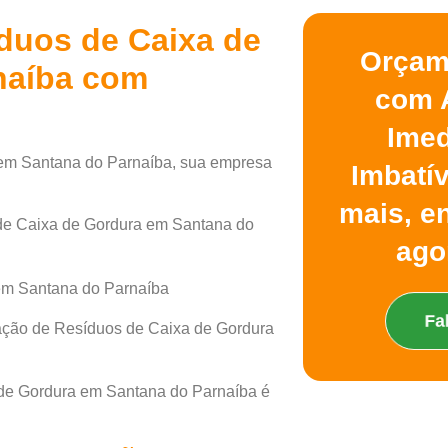
íduos de Caixa de
Orçam
naíba com
com 
Imed
em Santana do Parnaíba, sua empresa
Imbatí
mais, e
de Caixa de Gordura em Santana do
ago
Fa
nação de Resíduos de Caixa de Gordura
 de Gordura em Santana do Parnaíba é