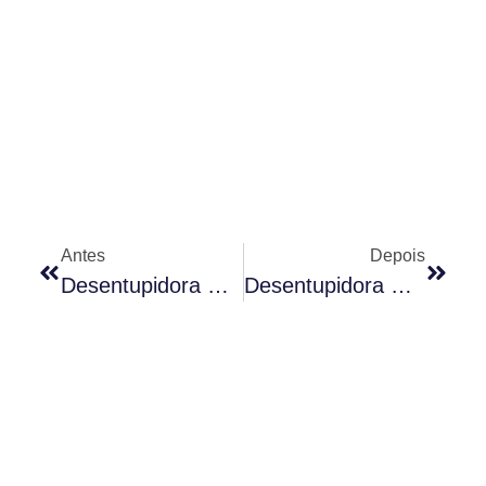
Antes
Depois
Desentupidora De Águas Pluviais Confiável Em São Paulo
Desentupidora De Águas Pluviais Em São Paulo