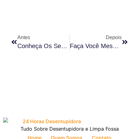
Antes
Depois
Conheça Os Serviços Especializados De Uma Desentupidora E Garanta A Fluidez E Higiene Em Sua Residência Ou Estabelecimento Comercial
Faça Você Mesmo: Técnicas Para Desentupir Vaso Sanitário De Forma Rápida E Eficiente
Tudo Sobre Desentupidora e Limpa Fossa
Home
Quem Somos
Contato